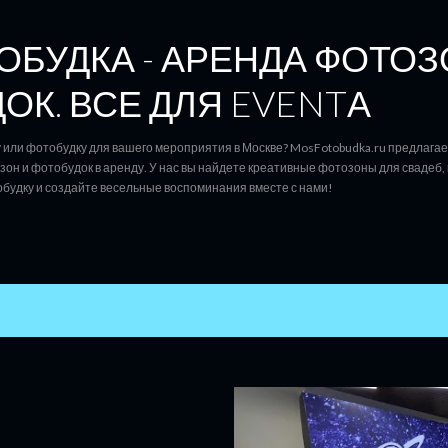
К основному контенту
БУДКА - АРЕНДА ФОТОЗ
ОК. ВСЕ ДЛЯ EVENTА
или фотобудку для вашего мероприятия в Москве? MosFotobudka.ru предлага
он и фотобудок в аренду. У нас вы найдете креативные фотозоны для свадеб, 
будку и создайте весельные воспоминания вместе с нами!