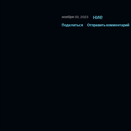
щ
е
ноября 03, 2023
Поделиться
Отправить комментарий
н
и
я