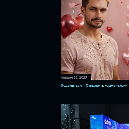
щ
е
н
и
я
января 28, 2025
Поделиться
Отправить комментарий