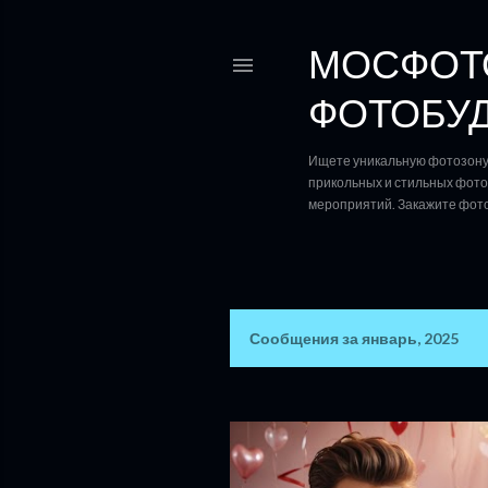
МОСФОТО
ФОТОБУД
Ищете уникальную фотозону 
прикольных и стильных фотоз
мероприятий. Закажите фото
Сообщения за январь, 2025
С
о
о
б