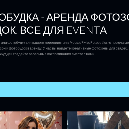
К основному контенту
БУДКА - АРЕНДА ФОТОЗ
ОК. ВСЕ ДЛЯ EVENTА
или фотобудку для вашего мероприятия в Москве? MosFotobudka.ru предлага
он и фотобудок в аренду. У нас вы найдете креативные фотозоны для свадеб, 
будку и создайте весельные воспоминания вместе с нами!