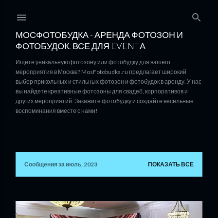
К основному контенту
МОСФОТОБУДКА - АРЕНДА ФОТОЗОН И
ФОТОБУДОК. ВСЕ ДЛЯ EVENTА
Ищете уникальную фотозону или фотобудку для вашего
мероприятия в Москве? MosFotobudka.ru предлагает широкий
выбор прикольных и стильных фотозон и фотобудок в аренду. У нас
вы найдете креативные фотозоны для свадеб, корпоративов и
других мероприятий. Закажите фотобудку и создайте весельные
воспоминания вместе с нами!
Сообщения за июль, 2023
ПОКАЗАТЬ ВСЕ
С
о
о