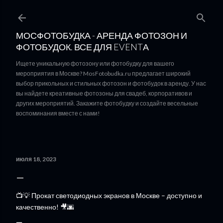
К основному контенту
МОСФОТОБУДКА - АРЕНДА ФОТОЗОН И
ФОТОБУДОК. ВСЕ ДЛЯ EVENTА
Ищете уникальную фотозону или фотобудку для вашего
мероприятия в Москве? MosFotobudka.ru предлагает широкий
выбор прикольных и стильных фотозон и фотобудок в аренду. У нас
вы найдете креативные фотозоны для свадеб, корпоративов и
других мероприятий. Закажите фотобудку и создайте весельные
воспоминания вместе с нами!
июля 18, 2023
📺💡 Прокат светодиодных экранов в Москве – доступно и
качественно! 🎥🌆