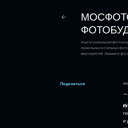
МОСФОТО
ФОТОБУД
Ищете уникальную фотозону 
прикольных и стильных фотоз
мероприятий. Закажите фото
Поделиться
ию
📸
го
и 