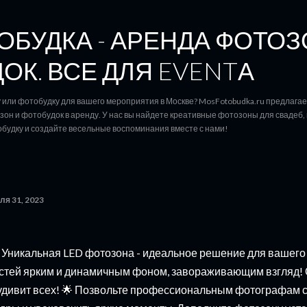
К основному контенту
БУДКА - АРЕНДА ФОТОЗ
ОК. ВСЕ ДЛЯ EVENTА
или фотобудку для вашего мероприятия в Москве? MosFotobudka.ru предлага
он и фотобудок в аренду. У нас вы найдете креативные фотозоны для свадеб, 
будку и создайте весельные воспоминания вместе с нами!
ля 31, 2023
 Уникальная LED фотозона - идеальное решение для вашег
стей ярким и динамичным фоном, завораживающим взгляд!
удивит всех! 🌟 Позвольте профессиональным фотографам 