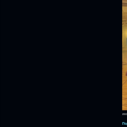
ию
По