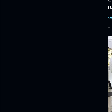
ка
за
ht
П