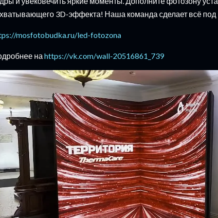
дры и увековечить яркие моменты. Дополните фотозону устан
хватывающего 3D-эффекта! Наша команда сделает всё под 
tps://mosfotobudka.ru/led-fotozona
одробнее на
https://vk.com/wall-20516861_739