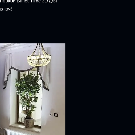
овкой Bullet Time 3D для
ключ!