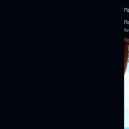
Пр
П
fo