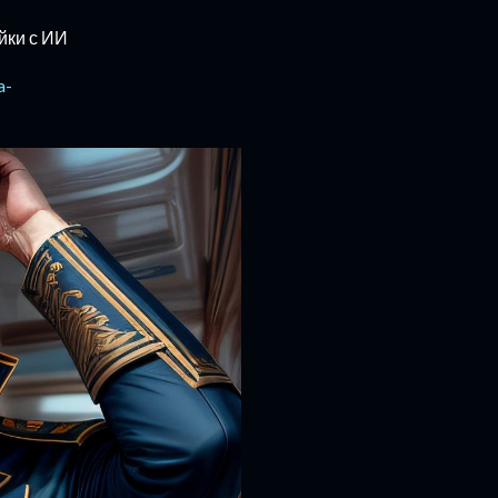
йки с ИИ
a-