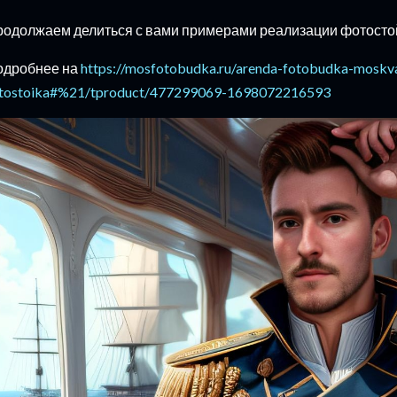
одолжаем делиться с вами примерами реализации фотосто
одробнее на
https://mosfotobudka.ru/arenda-fotobudka-moskv
tostoika#%21/tproduct/477299069-1698072216593