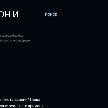
ОН И
ПОИСК
ет широкий выбор
корпоративов и других
льнего плавания? Наша
жиме реального времени.