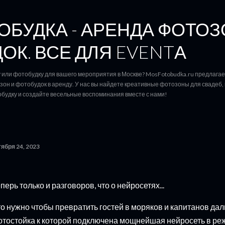
К основному контенту
БУДКА - АРЕНДА ФОТОЗ
ОК. ВСЕ ДЛЯ EVENTА
или фотобудку для вашего мероприятия в Москве? MosFotobudka.ru предлага
он и фотобудок в аренду. У нас вы найдете креативные фотозоны для свадеб, 
будку и создайте весельные воспоминания вместе с нами!
тября 24, 2023
перь только и разговоров, что о нейросетях...
о нужно чтобы превратить гостей в моряков и капитанов да
тостойка к которой подключена мощнейшая нейросеть в ре