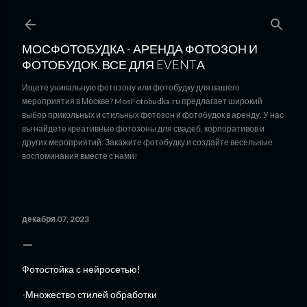
К основному контенту
МОСФОТОБУДКА - АРЕНДА ФОТОЗОН И
ФОТОБУДОК. ВСЕ ДЛЯ EVENTА
Ищете уникальную фотозону или фотобудку для вашего
мероприятия в Москве? MosFotobudka.ru предлагает широкий
выбор прикольных и стильных фотозон и фотобудок в аренду. У нас
вы найдете креативные фотозоны для свадеб, корпоративов и
других мероприятий. Закажите фотобудку и создайте весельные
воспоминания вместе с нами!
декабря 07, 2023
Фотостойка с нейросетью!
-Множество стилей обработки