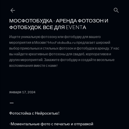
К основному контенту
МОСФОТОБУДКА - АРЕНДА ФОТОЗОН И
ФОТОБУДОК. ВСЕ ДЛЯ EVENTА
Ищете уникальную фотозону или фотобудку для вашего
мероприятия в Москве? MosFotobudka.ru предлагает широкий
выбор прикольных и стильных фотозон и фотобудок в аренду. У нас
вы найдете креативные фотозоны для свадеб, корпоративов и
других мероприятий. Закажите фотобудку и создайте весельные
воспоминания вместе с нами!
января 17, 2024
Фотостойка с Нейросетью!
-Моментальные фото с печатью и отправкой