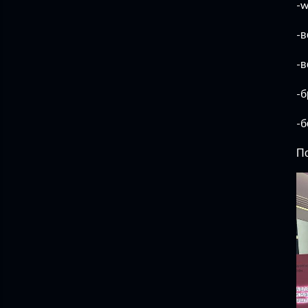
-
-в
-в
-б
-б
П