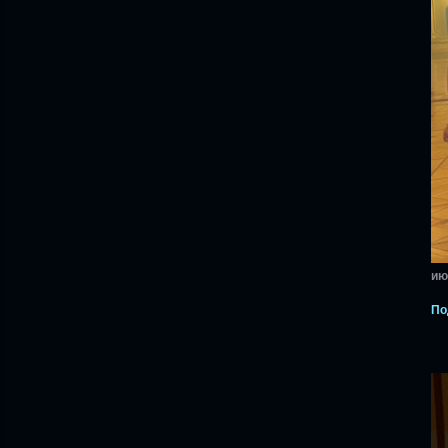
ию
По