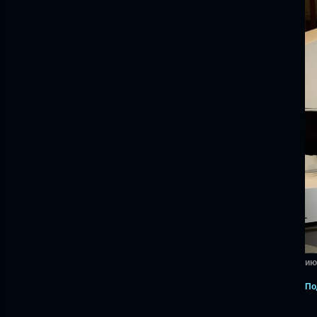
ию
По