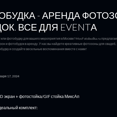
К основному контенту
БУДКА - АРЕНДА ФОТОЗ
ОК. ВСЕ ДЛЯ EVENTА
или фотобудку для вашего мероприятия в Москве? MosFotobudka.ru предлага
он и фотобудок в аренду. У нас вы найдете креативные фотозоны для свадеб, 
будку и создайте весельные воспоминания вместе с нами!
варя 17, 2024
D экран + фотостойка/GIF стойка МиксАп
еальный комплект: