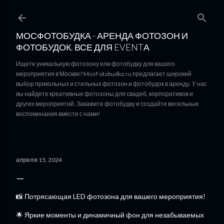
К основному контенту
МОСФОТОБУДКА - АРЕНДА ФОТОЗОН И
ФОТОБУДОК. ВСЕ ДЛЯ EVENTА
Ищете уникальную фотозону или фотобудку для вашего
мероприятия в Москве? MosFotobudka.ru предлагает широкий
выбор прикольных и стильных фотозон и фотобудок в аренду. У нас
вы найдете креативные фотозоны для свадеб, корпоративов и
других мероприятий. Закажите фотобудку и создайте весельные
воспоминания вместе с нами!
апреля 15, 2024
📸 Потрясающая LED фотозона для вашего мероприятия!
🌟 Яркие моменты и динамичный фон для незабываемых