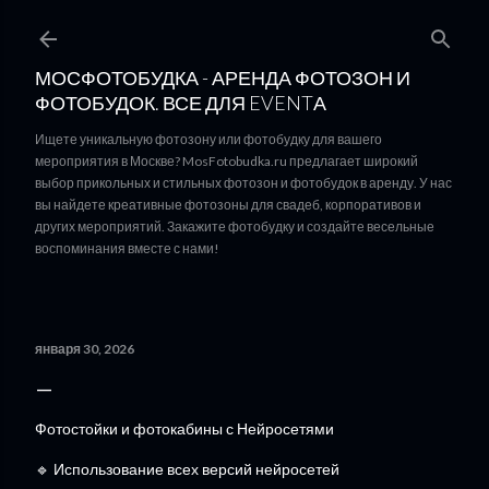
К основному контенту
МОСФОТОБУДКА - АРЕНДА ФОТОЗОН И
ФОТОБУДОК. ВСЕ ДЛЯ EVENTА
Ищете уникальную фотозону или фотобудку для вашего
мероприятия в Москве? MosFotobudka.ru предлагает широкий
выбор прикольных и стильных фотозон и фотобудок в аренду. У нас
вы найдете креативные фотозоны для свадеб, корпоративов и
других мероприятий. Закажите фотобудку и создайте весельные
воспоминания вместе с нами!
января 30, 2026
Фотостойки и фотокабины с Нейросетями
🔹 Использование всех версий нейросетей