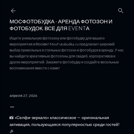
К основному контенту
МОСФОТОБУДКА - АРЕНДА ФОТОЗОН И
ФОТОБУДОК. ВСЕ ДЛЯ EVENTА
Ищете уникальную фотозону или фотобудку для вашего
мероприятия в Москве? MosFotobudka.ru предлагает широкий
выбор прикольных и стильных фотозон и фотобудок в аренду. У нас
вы найдете креативные фотозоны для свадеб, корпоративов и
других мероприятий. Закажите фотобудку и создайте весельные
воспоминания вместе с нами!
апреля 27, 2026
📸 «Селфи-зеркало» классическое — оригинальная
активация, пользующаяся популярностью среди гостей!
🎉